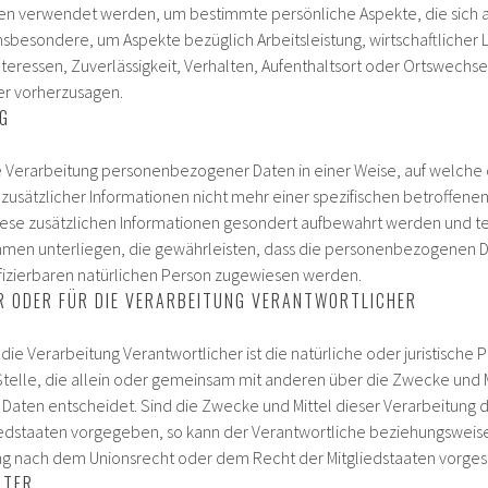
 verwendet werden, um bestimmte persönliche Aspekte, die sich au
sbesondere, um Aspekte bezüglich Arbeitsleistung, wirtschaftlicher 
nteressen, Zuverlässigkeit, Verhalten, Aufenthaltsort oder Ortswechse
er vorherzusagen.
NG
ie Verarbeitung personenbezogener Daten in einer Weise, auf welc
zusätzlicher Informationen nicht mehr einer spezifischen betroffen
iese zusätzlichen Informationen gesondert aufbewahrt werden und t
men unterliegen, die gewährleisten, dass die personenbezogenen Da
tifizierbaren natürlichen Person zugewiesen werden.
R ODER FÜR DIE VERARBEITUNG VERANTWORTLICHER
 die Verarbeitung Verantwortlicher ist die natürliche oder juristische
Stelle, die allein oder gemeinsam mit anderen über die Zwecke und M
ten entscheidet. Sind die Zwecke und Mittel dieser Verarbeitung d
iedstaaten vorgegeben, so kann der Verantwortliche beziehungswei
ung nach dem Unionsrecht oder dem Recht der Mitgliedstaaten vorge
ITER