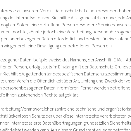
r Interesse an unserem Verein. Datenschutz hat einen besonders hohen
utzung der Internetseiten von Kiel hilft e.V. ist grundsätzlich ohne jede 
glich. Sofern eine betroffene Person besondere Services unseres 
nehmen möchte, könnte jedoch eine Verarbeitung personenbezogener
g personenbezogener Daten erforderlich und besteht für eine solche
 wir generell eine Einwilligung der betroffenen Person ein.
ezogener Daten, beispielsweise des Namens, der Anschrift, E-Mail-A
fenen Person, erfolgt stets im Einklang mit der Datenschutz-Grundv
 Kiel hilft e.V. geltenden landesspezifischen Datenschutzbestimmunge
e unser Verein die Öffentlichkeit über Art, Umfang und Zweck der v
n personenbezogenen Daten informieren. Ferner werden betroffene 
die ihnen zustehenden Rechte aufgeklärt.
die Verarbeitung Verantwortlicher zahlreiche technische und organisat
hst lückenlosen Schutz der über diese Internetseite verarbeitete
önnen Internetbasierte Datenübertragungen grundsätzlich Sicherheit
gewährleistet werden kann. Aus diesem Grund steht es jeder betroffen