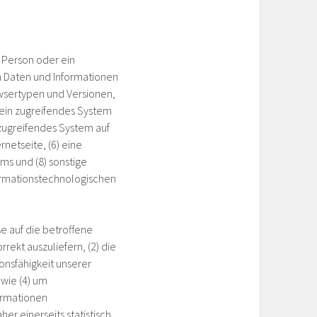
e Person oder ein
n Daten und Informationen
owsertypen und Versionen,
 ein zugreifendes System
 zugreifendes System auf
rnetseite, (6) eine
ms und (8) sonstige
formationstechnologischen
se auf die betroffene
rekt auszuliefern, (2) die
ionsfähigkeit unserer
wie (4) um
ormationen
er einerseits statistisch