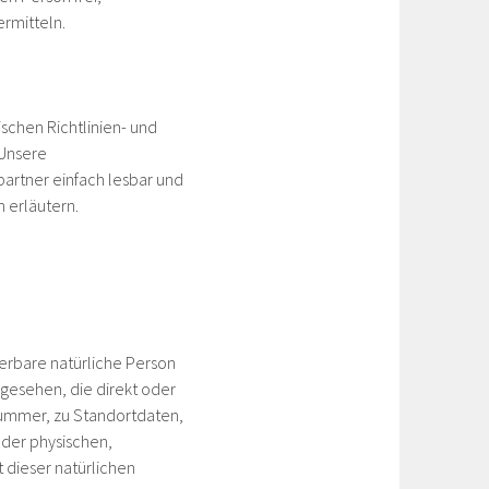
rmitteln.
ischen Richtlinien- und
Unsere
partner einfach lesbar und
 erläutern.
ierbare natürliche Person
ngesehen, die direkt oder
nummer, zu Standortdaten,
der physischen,
t dieser natürlichen