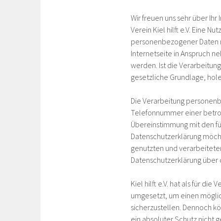
Wir freuen uns sehr über Ih
Verein Kiel hilft e.V. Eine N
personenbezogener Daten mö
Internetseite in Anspruch 
werden. Ist die Verarbeitun
gesetzliche Grundlage, holen
Die Verarbeitung personenb
Telefonnummer einer betrof
Übereinstimmung mit den für
Datenschutzerklärung möcht
genutzten und verarbeitete
Datenschutzerklärung über 
Kiel hilft e.V. hat als für 
umgesetzt, um einen möglic
sicherzustellen. Dennoch k
ein absoluter Schutz nicht 