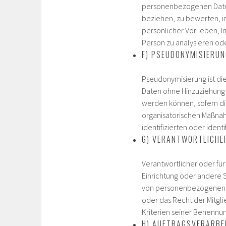
personenbezogenen Daten
beziehen, zu bewerten, in
persönlicher Vorlieben, I
Person zu analysieren od
F) PSEUDONYMISIERU
Pseudonymisierung ist d
Daten ohne Hinzuziehung 
werden können, sofern d
organisatorischen Maßnah
identifizierten oder iden
G) VERANTWORTLICHE
Verantwortlicher oder für
Einrichtung oder andere 
von personenbezogenen Da
oder das Recht der Mitgl
Kriterien seiner Benenn
H) AUFTRAGSVERARBE