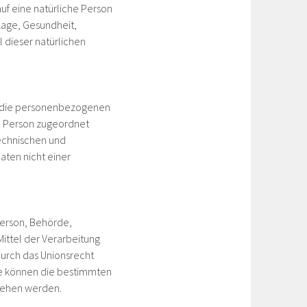
f eine natürliche Person
Lage, Gesundheit,
l dieser natürlichen
he die personenbezogenen
en Person zugeordnet
echnischen und
ten nicht einer
 Person, Behörde,
ittel der Verarbeitung
urch das Unionsrecht
se können die bestimmten
sehen werden.