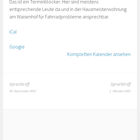
Das ist ein Terminblocker. Hier sind meistens
Blocker
entsprechende Leute da und in der Hausmeisterwohnung
am Waisenhof für Fahrradprobleme ansprechbar.
iCal
Google
Kompletten Kalender ansehen
BEITRAGS-
Sprachtreff
Sprachtreff
NAVIGATION
30. September 2025
1. Oktober 2025