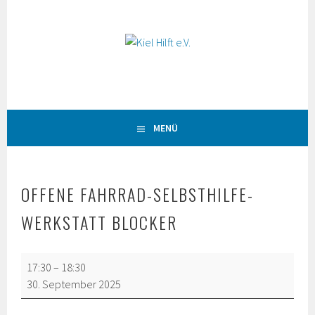
Springe
zum
Inhalt
MENÜ
OFFENE FAHRRAD-SELBSTHILFE-
WERKSTATT BLOCKER
Offene
17:30
–
18:30
Fahrrad-
30. September 2025
Selbsthilfe-
Werkstatt