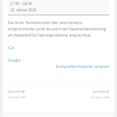
Offene
17:30
–
18:30
Fahrrad-
13. Januar 2026
Selbsthilfe-
Werkstatt
Das ist ein Terminblocker. Hier sind meistens
Blocker
entsprechende Leute da und in der Hausmeisterwohnung
am Waisenhof für Fahrradprobleme ansprechbar.
iCal
Google
Kompletten Kalender ansehen
BEITRAGS-
Sprachtreff
Sprachtreff
NAVIGATION
13. Januar 2026
14. Januar 2026