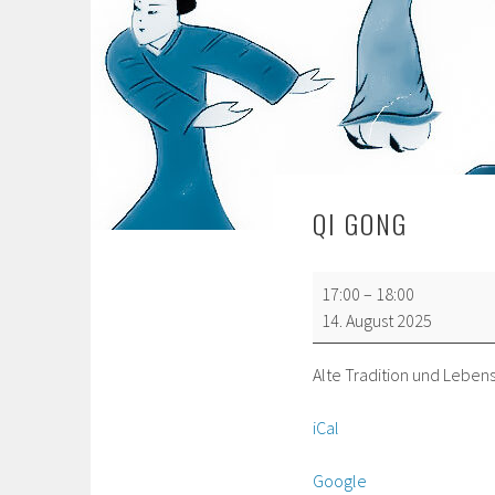
QI GONG
Qi
17:00
–
18:00
Gong
14. August 2025
Alte Tradition und Leben
iCal
Google