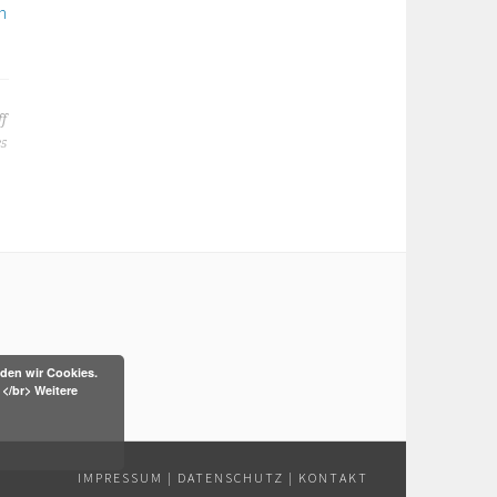
n
ff
25
den wir Cookies.
</br> Weitere
IMPRESSUM
|
DATENSCHUTZ
|
KONTAKT